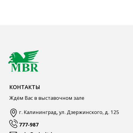
КАТАЛОГ ПРОДУКЦИИ
Напитки
Кордиалы, Сиропы, Основы
Продукты питания
Столовая посуда
Инвентарь
Звуковое оборудование
Оборудование
Мебель из нержавеющей стали
Профессиональная химия
Одноразовая посуда и упаковка
СПЕЦПРЕДЛОЖЕНИЯ
АКЦИИ
Для HoReCa