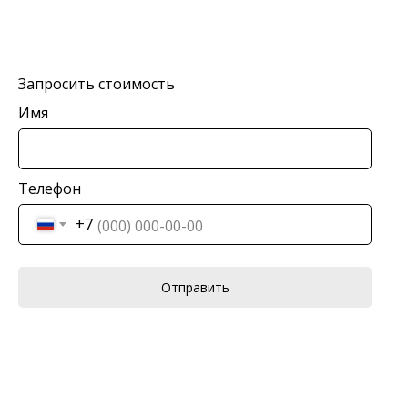
Запросить стоимость
Имя
Телефон
+7
КОНТАКТЫ
Ждём Вас в выставочном зале
Отправить
г. Калининград, ул. Дзержинского, д. 125
777-987
mbr@mbr.ltd