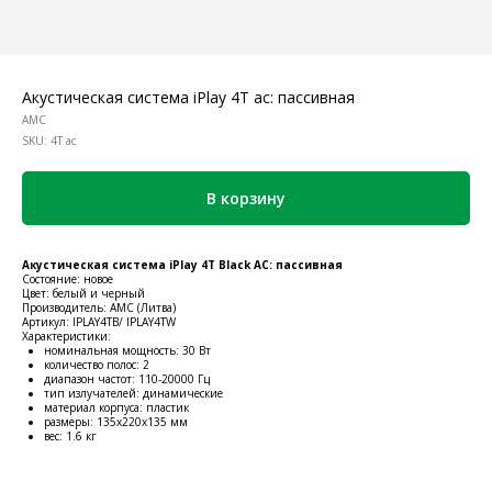
Акустическая система iPlay 4T ас: пассивная
AMC
SKU:
4T ас
В корзину
Акустическая система iPlay 4T Black АС: пассивная
Состояние: новое
Цвет: белый и черный
Производитель: АМС (Литва)
Артикул: IPLAY4TB/ IPLAY4TW
Характеристики:
номинальная мощность: 30 Вт
количество полос: 2
диапазон частот: 110-20000 Гц
тип излучателей: динамические
материал корпуса: пластик
размеры: 135x220x135 мм
вес: 1.6 кг