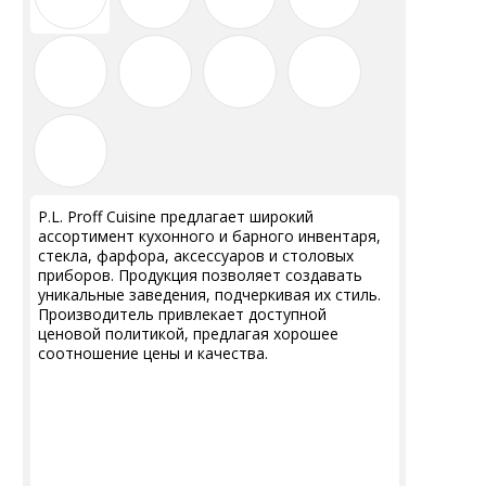
СПЕЦПРЕДЛОЖЕНИЯ
АКЦИИ
Для HoReCa
Для Retail
Автоматизация
P.L. Proff Cuisine предлагает широкий
ассортимент кухонного и барного инвентаря,
ПОЛЕЗНАЯ ИНФОРМАЦИЯ
стекла, фарфора, аксессуаров и столовых
приборов. Продукция позволяет создавать
Бренды
уникальные заведения, подчеркивая их стиль.
О Компании
Производитель привлекает доступной
Сотрудничество
ценовой политикой, предлагая хорошее
соотношение цены и качества.
Оплата и Доставка
Публичная оферта
Политика конфиденциальности
Согласие на обработку персональных
данных