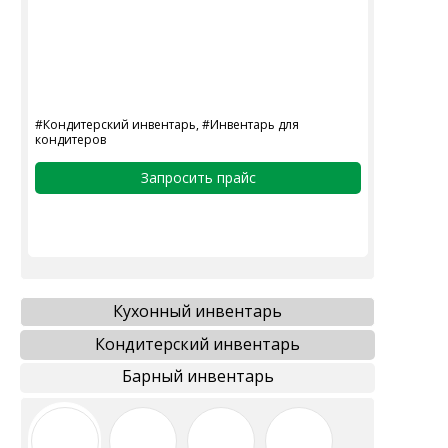
777-987
mbr@mbr.ltd
#Кондитерский инвентарь, #Инвентарь для
кондитеров
КАТАЛОГ ПРОДУКЦИИ
Запросить прайс
Напитки
Кордиалы, Сиропы, Основы
Продукты питания
Столовая посуда
Кухонный инвентарь
Инвентарь
Звуковое оборудование
Кондитерский инвентарь
Оборудование
Барный инвентарь
Мебель из нержавеющей стали
Профессиональная химия
Одноразовая посуда и упаковка