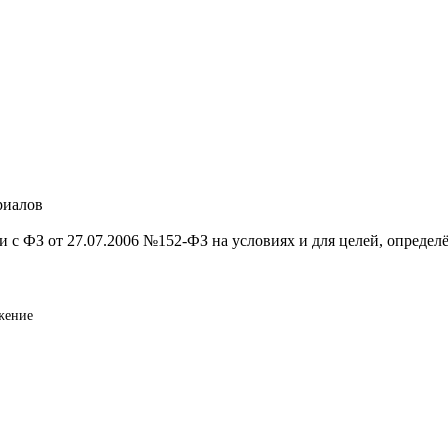
риалов
и с ФЗ от 27.07.2006 №152-ФЗ на условиях и для целей, опреде
жение