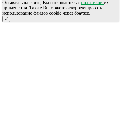
Оставаясь на сайте, Вы соглашаетесь с
политикой
их
применения. Также Вы можете откорректировать
использование файлов cookie через браузер.
КОНТАКТЫ
Ждём Вас в выставочном зале
г. Калининград, ул. Дзержинского, д. 125
777-987
СПЕЦПРЕДЛОЖЕНИЯ
ПОЛЕЗНАЯ ИНФОРМАЦИЯ
АКЦИИ
Бренды
КАТАЛОГ ПРОДУКЦИИ
Для HoReCa
Для Retail
Автоматизация
Публичная оферта