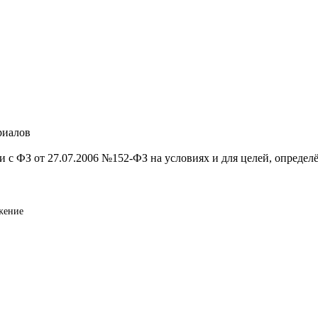
риалов
и с ФЗ от 27.07.2006 №152-ФЗ на условиях и для целей, опреде
жение