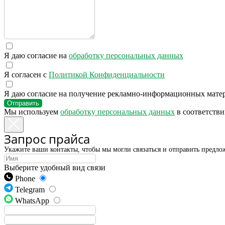
КОНТАКТЫ
Ждём Вас в выставочном зале
г. Калининград, ул. Дзержинского, д. 125
Я даю согласие на
обработку персональных данных
Я согласен с
Политикой Конфиденциальности
Я даю согласие на получение рекламно-информационных мате
Отправить
777-987
Мы используем
обработку персональных данных
в соответстви
СПЕЦПРЕДЛОЖЕНИЯ
ПОЛЕЗНАЯ ИНФОРМАЦИЯ
Запрос прайса
АКЦИИ
Бренды
Укажите ваши контакты, чтобы мы могли связаться и отправить предло
КАТАЛОГ ПРОДУКЦИИ
Выберите удобный вид связи
Для HoReCa
Для Retail
Phone
Автоматизация
Telegram
Публичная оферта
WhatsApp
Политика конфиденциальности
Согласие на обработку персональных данных
О Компании