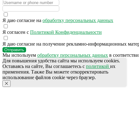
Сотрудничество
Оплата и Доставка
Кордиалы, Сиропы, Основы
Напитки
Я даю согласие на
обработку персональных данных
Профессиональная химия
Одноразовая посуда и упаковка
Я согласен с
Политикой Конфиденциальности
Продукты питания
Столовая посуда
Я даю согласие на получение рекламно-информационных мате
Инвентарь
Отправить
Звуковое оборудование
Мы используем
обработку персональных данных
в соответстви
Оборудование
Для повышения удобства сайта мы используем cookies.
Мебель из нержавеющей стали
Оставаясь на сайте, Вы соглашаетесь с
политикой
их
mbr@mbr.ltd
применения. Также Вы можете откорректировать
использование файлов cookie через браузер.