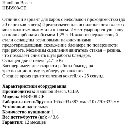
Hamilton Beach
HBB908-CE
Отличный вариант для баров с небольшой проходимостью (до
20 напитков в день) Предназначен для использования только с
мелкоколотым льдом или крашем. Имеет ударопрочную чашу
из поликарбоната объемом 1,25 л. Ножки из нержавеющей
стали оснащены резиновыми наконечниками,
предотвращающими скольжение блендера по поверхности
при работе. Механизм сцепления двигатель стакан – резина,
что позволяет снизить шум работы блендера.
Оснащен двигателем 1,471 кВт
Блендер имеет две скорости работы благодаря
трехпозиционному тумблеру управления.
Среднее время приготовления коктейля - 25 секунд.
Характеристики оборудования
Производитель:
Hamilton Beach, США
Модель:
HBB908-CE
Габариты нетто/брутто:
165x203x387 мм/ 210x270x335 мм
Установка:
настольная
Количество кувшинов:
1
Вес нетто/брутто (кг):
4/ 3,6
Гарантия:
12 месяцев