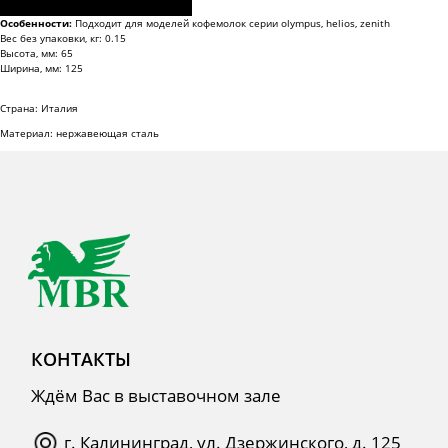
Особенности:
Подходит для моделей кофемолок серии olympus, helios, zenith
Вес без упаковки, кг: 0.15
Высота, мм: 65
Ширина, мм: 125
Страна: Италия
КОНТАКТЫ
Материал: нержавеющая сталь
Ждём Вас в выставочном зале
г. Калининград, ул. Дзержинского, д. 125
777-987
mbr@mbr.ltd
КАТАЛОГ ПРОДУКЦИИ
Напитки
Кордиалы, Сиропы, Основы