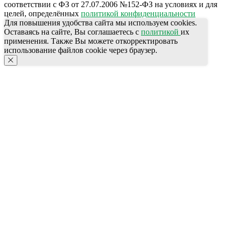
соответствии с ФЗ от 27.07.2006 №152-ФЗ на условиях и для
целей, определённых
политикой конфиденциальности
Для повышения удобства сайта мы используем cookies.
Оставаясь на сайте, Вы соглашаетесь с
политикой
их
применения. Также Вы можете откорректировать
использование файлов cookie через браузер.
КОНТАКТЫ
Ждём Вас в выставочном зале
г. Калининград, ул. Дзержинского, д. 125
777-987
СПЕЦПРЕДЛОЖЕНИЯ
ПОЛЕЗНАЯ ИНФОРМАЦИЯ
АКЦИИ
Бренды
КАТАЛОГ ПРОДУКЦИИ
Для HoReCa