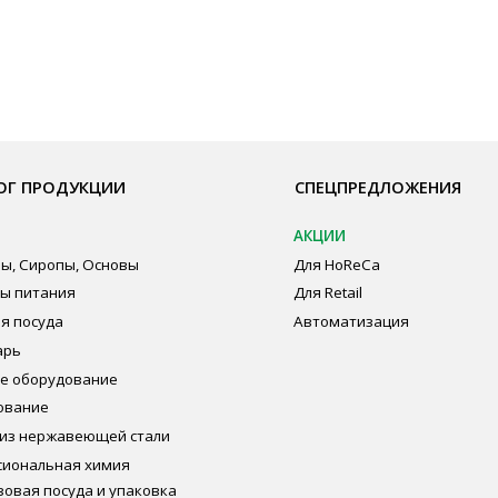
ОДУКЦИИ
СПЕЦПРЕДЛОЖЕНИЯ
ПО
АКЦИИ
Бре
пы, Основы
Для HoReCa
О К
ия
Для Retail
Сот
а
Автоматизация
Опл
дование
Пуб
Пол
Сог
авеющей стали
ная химия
суда и упаковка