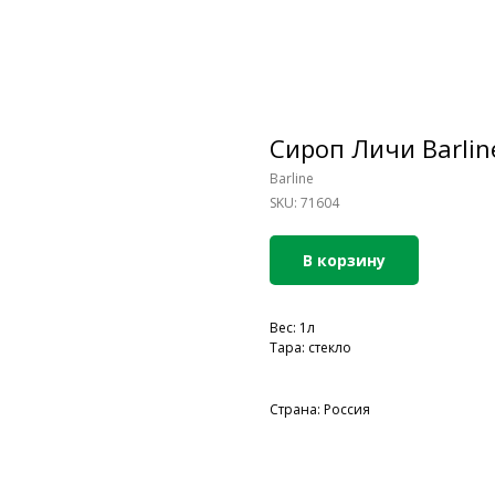
Сироп Личи Barline
Barline
SKU:
71604
В корзину
Вес: 1л
Тара: стекло
Страна: Россия