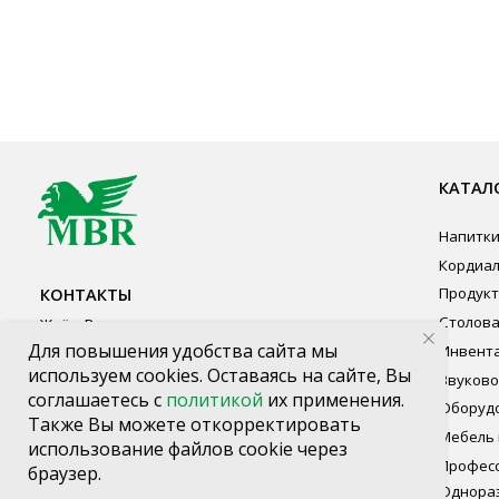
КАТАЛОГ ПР
Напитки
Кордиалы, Сиро
КОНТАКТЫ
Продукты питан
Столовая посуд
Ждём Вас в выставочном зале
Инвентарь
г. Калининград, ул. Дзержинского, д. 125
Звуковое обору
777-987
Оборудование
mbr@mbr.ltd
Мебель из нерж
Профессиональ
Одноразовая по
Для повышения удобства сайта мы
используем cookies. Оставаясь на сайте, Вы
соглашаетесь с
политикой
их применения.
Также Вы можете откорректировать
использование файлов cookie через
браузер.