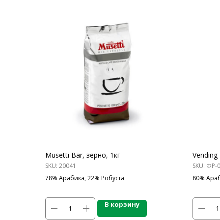
Musetti Bar, зерно, 1кг
Vending 
SKU:
20041
SKU:
ФР-
78% Арабика, 22% Робуста
80% Араб
В корзину