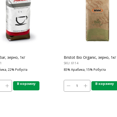
Bar, зерно, 1кг
Bristot Bio Organic, зерно, 1кг
1
SKU:
6114
ика, 22% Робуста
85% Арабика, 15% Робуста
В корзину
В корзину
ОДУКЦИИ
СПЕЦПРЕДЛОЖЕНИЯ
ПО
АКЦИИ
Бре
пы, Основы
Для HoReCa
О К