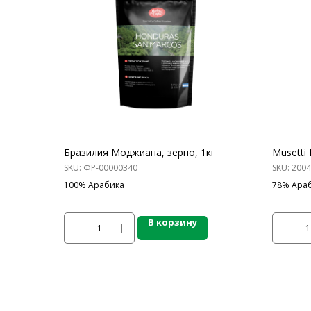
Бразилия Моджиана, зерно, 1кг
Musetti 
SKU:
ФР-00000340
SKU:
2004
100% Арабика
78% Араб
В корзину
КАТАЛОГ ПР
Напитки
Кордиалы, Сиро