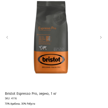
КОНТАКТЫ
Ждём Вас в выставочном зале
г. Калининград, ул. Дзержинского, д. 125
777-987
mbr@mbr.ltd
Bristot Espresso Pro, зерно, 1 кг
Bri
SKU:
4116
SKU
КАТАЛОГ ПРОДУКЦИИ
70% Арабика, 30% Робуста
85%