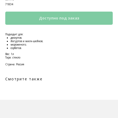
71834
Подходит для:
десертов;
йогуртов и милк-шейков;
мороженого;
сорбетов.
Вес: 1л
Тара: стекло
Страна: Россия
КОНТАКТЫ
Смотрите также
Ждём Вас в выставочном зале
г. Калининград, ул. Дзержинского, д. 125
777-987
mbr@mbr.ltd