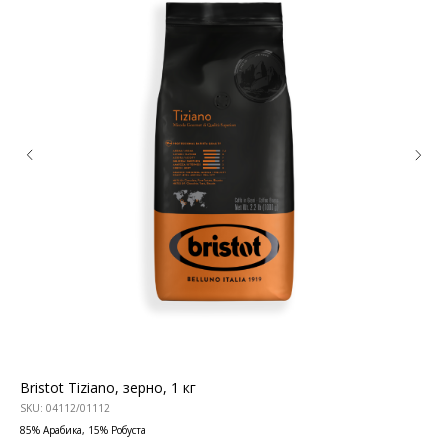
КОНТАКТЫ
Ждём Вас в выставочном зале
г. Калининград, ул. Дзержинского, д. 125
777-987
mbr@mbr.ltd
Bristot Tiziano, зерно, 1 кг
Ve
SKU:
04112/01112
SKU
КАТАЛОГ ПРОДУКЦИИ
85% Арабика, 15% Робуста
50%