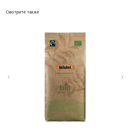
Смотрите также
КОНТАКТЫ
Ждём Вас в выставочном зале
г. Калининград, ул. Дзержинского, д. 125
777-987
mbr@mbr.ltd