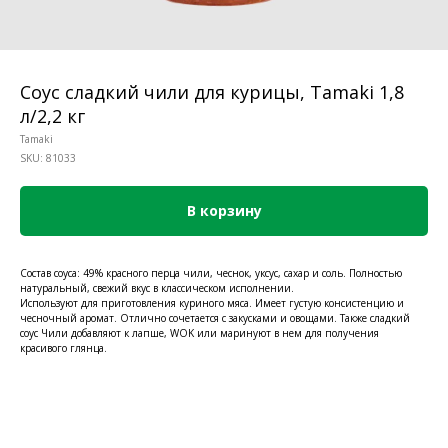
Соус сладкий чили для курицы, Tamaki 1,8
л/2,2 кг
Tamaki
SKU:
81033
В корзину
Состав соуса: 49% красного перца чили, чеснок, уксус, сахар и соль. Полностью
натуральный, свежий вкус в классическом исполнении.
Используют для приготовления куриного мяса. Имеет густую консистенцию и
чесночный аромат. Отлично сочетается с закусками и овощами. Также сладкий
соус Чили добавляют к лапше, WOK или маринуют в нем для получения
красивого глянца.