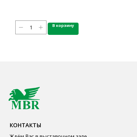
mbr@mbr.ltd
В корзину
КАТАЛОГ ПРОДУКЦИИ
Напитки
Кордиалы, Сиропы, Основы
Продукты питания
Столовая посуда
Инвентарь
Звуковое оборудование
Оборудование
Мебель из нержавеющей стали
Профессиональная химия
Одноразовая посуда и упаковка