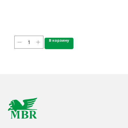
г. Калининград, ул. Дзержинского, д. 125
777-987
mbr@mbr.ltd
В корзину
КАТАЛОГ ПРОДУКЦИИ
Напитки
Кордиалы, Сиропы, Основы
Продукты питания
Столовая посуда
Инвентарь
Звуковое оборудование
Оборудование
Мебель из нержавеющей стали
Профессиональная химия
Одноразовая посуда и упаковка