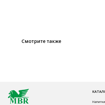
Смотрите также
КАТАЛОГ ПР
Напитки
Кордиалы, Сиро
КОНТАКТЫ
Продукты питан
Столовая посуд
Ждём Вас в выставочном зале
Инвентарь