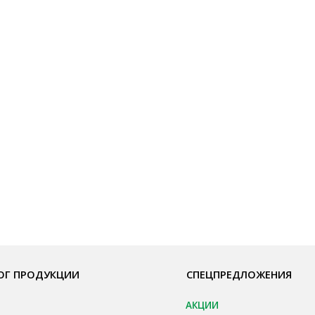
ОДУКЦИИ
СПЕЦПРЕДЛОЖЕНИЯ
ПО
АКЦИИ
Бре
пы, Основы
Для HoReCa
О К
ия
Для Retail
Сот
а
Автоматизация
Опл