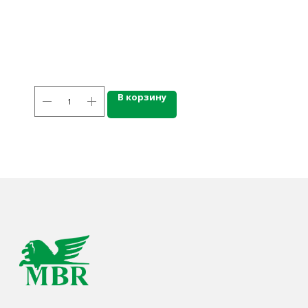
г. Калининград, ул. Дзержинского, д. 125
777-987
mbr@mbr.ltd
В корзину
КАТАЛОГ ПРОДУКЦИИ
Напитки
Кордиалы, Сиропы, Основы
Продукты питания
Столовая посуда
Инвентарь
Звуковое оборудование
Оборудование
Мебель из нержавеющей стали
Профессиональная химия
Одноразовая посуда и упаковка