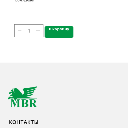
100% Арабика
777-987
mbr@mbr.ltd
В корзину
КАТАЛОГ ПРОДУКЦИИ
Напитки
Кордиалы, Сиропы, Основы
Продукты питания
Столовая посуда
Инвентарь
Звуковое оборудование
Оборудование
Мебель из нержавеющей стали
Профессиональная химия
Одноразовая посуда и упаковка