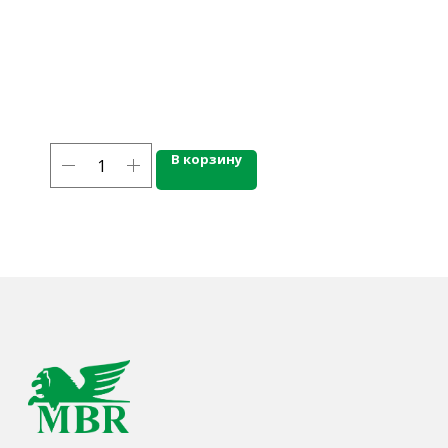
г. Калининград, ул. Дзержинского, д. 125
777-987
mbr@mbr.ltd
В корзину
КАТАЛОГ ПРОДУКЦИИ
Напитки
Кордиалы, Сиропы, Основы
Продукты питания
Столовая посуда
Инвентарь
Звуковое оборудование
Оборудование
Мебель из нержавеющей стали
Профессиональная химия