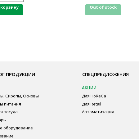
 корзину
Out of stock
ОДУКЦИИ
СПЕЦПРЕДЛОЖЕНИЯ
ПО
АКЦИИ
Бре
пы, Основы
Для HoReCa
О К
ия
Для Retail
Сот
а
Автоматизация
Опл
дование
Пуб
Пол
Сог
авеющей стали
ная химия
суда и упаковка