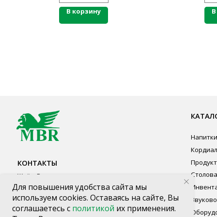
В корзину
В
КАТАЛОГ ПР
Напитки
Кордиалы, Сиро
КОНТАКТЫ
Продукты питан
Столовая посуд
Ждём Вас в выставочном зале
Инвентарь
г. Калининград, ул. Дзержинского, д. 125
Звуковое обору
777-987
Оборудование
mbr@mbr.ltd
Мебель из нерж
Профессиональ
Одноразовая по
Для повышения удобства сайта мы
используем cookies. Оставаясь на сайте, Вы
соглашаетесь с
политикой
их применения.