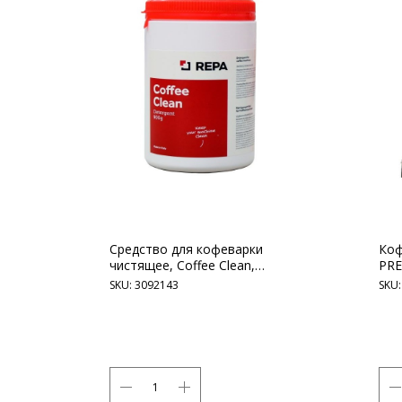
Средство для кофеварки
Ко
чистящее, Coffee Clean,
PRE
порошок, 900 г
SKU:
3092143
SKU