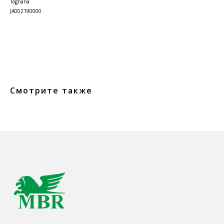
Tognana
JA002190000
Смотрите также
КОНТАКТЫ
Ждём Вас в выставочном зале
г. Калининград, ул. Дзержинского, д. 125
777-987
mbr@mbr.ltd
КАТАЛОГ ПРОДУКЦИИ