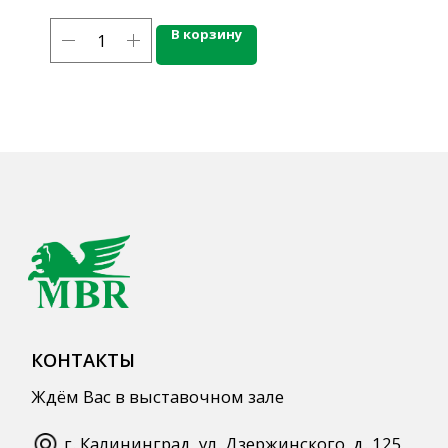
КОНТАКТЫ
Ждём Вас в выставочном зале
В корзину
г. Калининград, ул. Дзержинского, д. 125
777-987
mbr@mbr.ltd
КАТАЛОГ ПРОДУКЦИИ
Напитки
Кордиалы, Сиропы, Основы
Продукты питания
Столовая посуда
Инвентарь
Звуковое оборудование
Оборудование
Мебель из нержавеющей стали