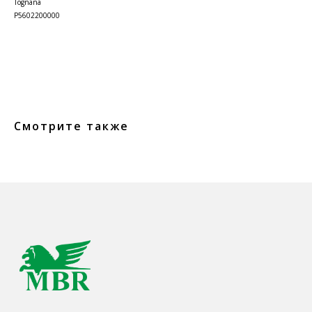
Tognana
P5602200000
Смотрите также
КОНТАКТЫ
Ждём Вас в выставочном зале
г. Калининград, ул. Дзержинского, д. 125
777-987
mbr@mbr.ltd
КАТАЛОГ ПРОДУКЦИИ