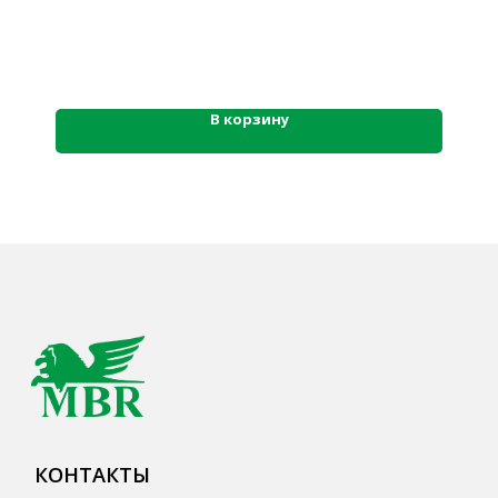
777-987
mbr@mbr.ltd
В корзину
КАТАЛОГ ПРОДУКЦИИ
Напитки
Кордиалы, Сиропы, Основы
Продукты питания
Столовая посуда
Инвентарь
Звуковое оборудование
Оборудование
Мебель из нержавеющей стали
Профессиональная химия
Одноразовая посуда и упаковка