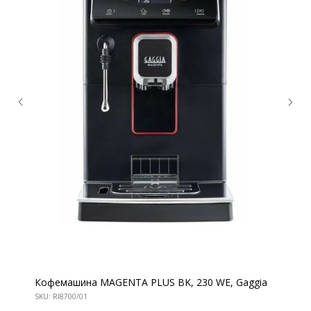
КОНТАКТЫ
Ждём Вас в выставочном зале
Кофемашина MAGENTA PLUS BK, 230 WE, Gaggia
SKU:
RI8700/01
г. Калининград, ул. Дзержинского, д. 125