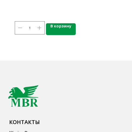
777-987
mbr@mbr.ltd
В корзину
КАТАЛОГ ПРОДУКЦИИ
Напитки
Кордиалы, Сиропы, Основы
Продукты питания
Столовая посуда
Инвентарь
Звуковое оборудование
Оборудование
Мебель из нержавеющей стали
Профессиональная химия
Одноразовая посуда и упаковка