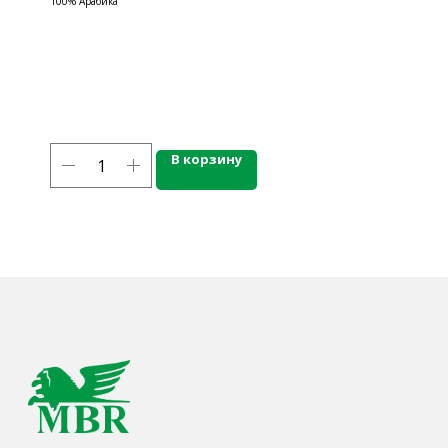
100% Арабика
г. Калининград, ул. Дзержинского, д. 125
777-987
mbr@mbr.ltd
В корзину
КАТАЛОГ ПРОДУКЦИИ
Напитки
Кордиалы, Сиропы, Основы
Продукты питания
Столовая посуда
Инвентарь
Звуковое оборудование
Оборудование
Мебель из нержавеющей стали
Профессиональная химия