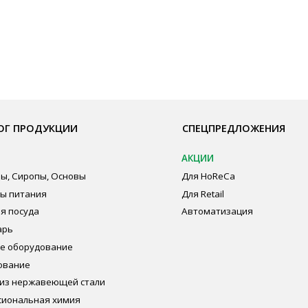
ОДУКЦИИ
СПЕЦПРЕДЛОЖЕНИЯ
ПО
АКЦИИ
Бре
пы, Основы
Для HoReCa
О К
ия
Для Retail
Сот
а
Автоматизация
Опл
дование
Пуб
Пол
Сог
авеющей стали
ная химия
суда и упаковка