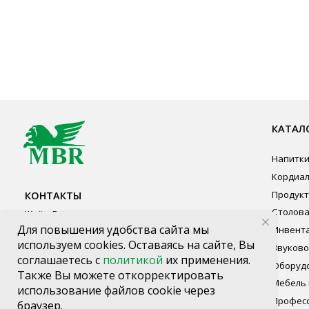
КАТАЛОГ ПР
Напитки
Кордиалы, Сиро
КОНТАКТЫ
Продукты питан
Столовая посуд
Ждём Вас в выставочном зале
Инвентарь
г. Калининград, ул. Дзержинского, д. 125
Звуковое обору
777-987
Оборудование
mbr@mbr.ltd
Мебель из нерж
Профессиональ
Одноразовая по
Для повышения удобства сайта мы
используем cookies. Оставаясь на сайте, Вы
соглашаетесь с
политикой
их применения.
Также Вы можете откорректировать
использование файлов cookie через
браузер.