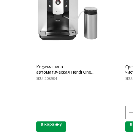
Кофемашина
Сре
автоматическая Hendi One
чис
Touch Cappuccino
пор
SKU:
208984
SKU
В корзину
В