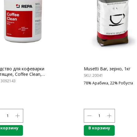
дство для кофеварки
Musetti Bar, зерно, 1кг
тящее, Coffee Clean,
SKU:
20041
ошок, 900 г
:
3092143
78% Арабика, 22% Робуста
 корзину
В корзину