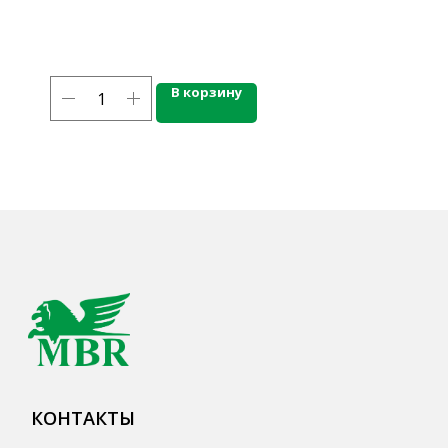
КОНТАКТЫ
Ждём Вас в выставочном зале
В корзину
г. Калининград, ул. Дзержинского, д. 125
777-987
mbr@mbr.ltd
КАТАЛОГ ПРОДУКЦИИ
Напитки
Кордиалы, Сиропы, Основы
Продукты питания
Столовая посуда
Инвентарь
Звуковое оборудование