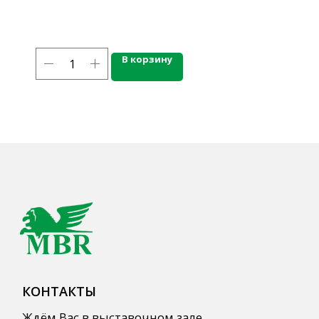
mbr@mbr.ltd
В корзину
КАТАЛОГ ПРОДУКЦИИ
Напитки
Кордиалы, Сиропы, Основы
Продукты питания
Столовая посуда
Инвентарь
Звуковое оборудование
Оборудование
Мебель из нержавеющей стали
Профессиональная химия
Одноразовая посуда и упаковка