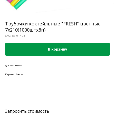
Трубочки коктейльные "FRESH" цветные
7х210(1000штх8п)
SKU:
881017_73
В корзину
для напитков
Страна: Россия
Запросить стоимость