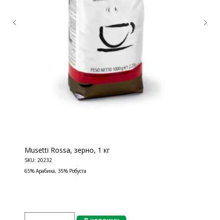
КОНТАКТЫ
Ждём Вас в выставочном зале
г. Калининград, ул. Дзержинского, д. 125
777-987
mbr@mbr.ltd
Musetti Rossa, зерно, 1 кг
SKU:
20232
65% Арабика, 35% Робуста
КАТАЛОГ ПРОДУКЦИИ
Напитки
В корзину