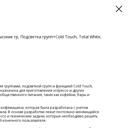
окие гр, Подсветка групп+Cold Touch, Total White,
мя группами, подсветкой групп и функцией Cold Touch,
назначена для приготовления эспрессо и других
общественного питания, таких как кофейни, бары и
о-кофемашина, которая была разработана с учетом
ов. В основе разработки лежат постоянно меняющийся
ссо и технические задачи, которые необходимо решить
й конечного пользователя.