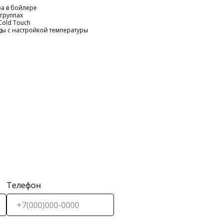
а в бойлере
группах
Cold Touch
ды с настройкой температуры
Телефон