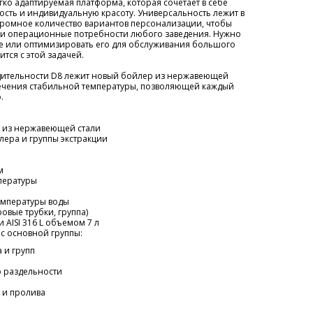
егко адаптируемая платформа, которая сочетает в себе
ть и индивидуальную красоту. Универсальность лежит в
огромное количество вариантов персонализации, чтобы
 и операционные потребности любого заведения. Нужно
фе или оптимизировать его для обслуживания большого
ится с этой задачей.
дительности D8 лежит новый бойлер из нержавеющей
печения стабильной температуры, позволяющей каждый
.
 из нержавеющей стали
лера и группы экстракции
м
пературы
емпературы воды
овые трубки, группа)
AISI 316 L объемом 7 л
с основной группы:
 и групп
о раздельности
 и пролива