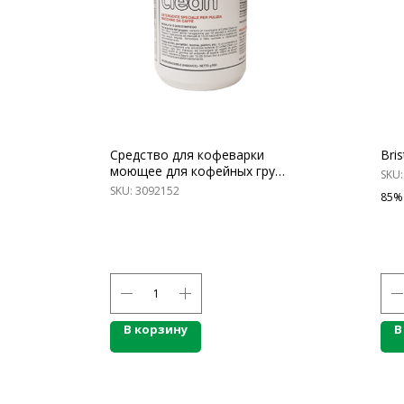
Средство для кофеварки
Bris
моющее для кофейных групп
SKU
Coffee Clean, таблетки, 60
SKU:
3092152
85%
шт.
КАТАЛОГ ПР
В корзину
В
Напитки
Кордиалы, Сиро
КОНТАКТЫ
Продукты питан
Столовая посуд
Ждём Вас в выставочном зале