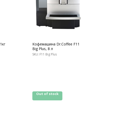
 1кг
Кофемашина Dr.Coffee F11
Big Plus, 8 л
SKU:
F11 Big Plus
ЛЕЗНАЯ ИНФОРМАЦИЯ
Out of stock
нды
омпании
рудничество
ата и Доставка