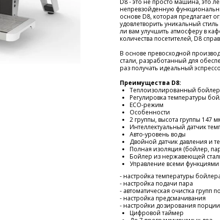
D8 - это не просто машина, это л
непревзойденную функциональнос
основе D8, которая предлагает 
удовлетворить уникальный стиль
ли вам улучшить атмосферу в ка
количества посетителей, D8 справ
В основе превосходной произво
стали, разработанный для обес
раз получать идеальный эспрессо
Преимущества D8:
Теплоизолированный бойлер
Регулировка температуры бой
ECO-режим
Особенности
2 группы, высота группы 147 м
Интеллектуальный датчик тем
Авто-уровень воды
Двойной датчик давления и т
Полная изоляция (бойлер, пар
Бойлер из нержавеющей стали 
Управление всеми функциями 
- настройка температуры бойлера
- настройка подачи пара
- автоматическая очистка групп п
- настройка предсмачивания
- настройки дозирования порции
Цифровой таймер