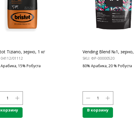
tot Tiziano, зерно, 1 кг
Vending Blend №1, зерно,
:
04112/01112
SKU:
ФР-00000520
 Арабика, 15% Робуста
80% Арабика, 20 % Робуста
ОДУКЦИИ
СПЕЦПРЕДЛОЖЕНИЯ
ПО
 корзину
В корзину
АКЦИИ
Бре
пы, Основы
Для HoReCa
О К
ия
Для Retail
Сот
а
Автоматизация
Опл