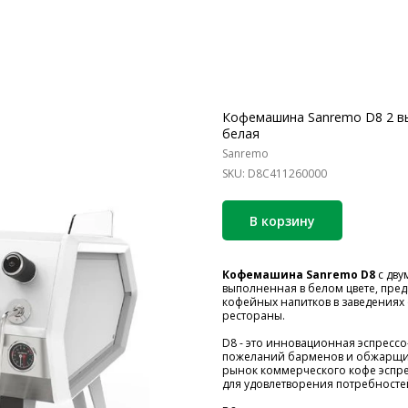
Кофемашина Sanremo D8 2 выс
белая
Sanremo
SKU:
D8C411260000
В корзину
Кофемашина Sanremo D8
с дву
выполненная в белом цвете, пред
кофейных напитков в заведениях 
рестораны.
D8 - это инновационная эспресс
пожеланий барменов и обжарщик
рынок коммерческого кофе эспре
для удовлетворения потребносте