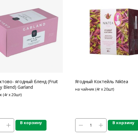
ктово- ягодный бленд (Fruit
Ягодный Коктейль Niktea
y Blend) Garland
на чайник (4г х 20шт)
 (4г х 20шт)
В корзину
В корзину
ОДУКЦИИ
СПЕЦПРЕДЛОЖЕНИЯ
ПО