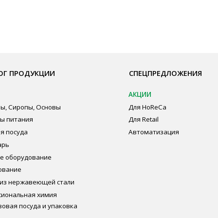
АКЦИИ
Бре
пы, Основы
Для HoReCa
О К
ия
Для Retail
Сот
а
Автоматизация
Опл
дование
Пуб
Пол
Сог
авеющей стали
ная химия
суда и упаковка