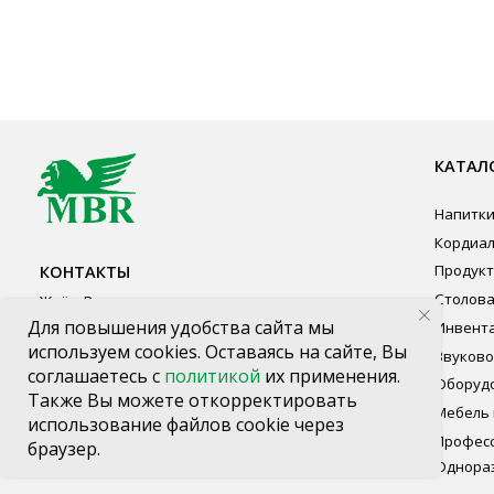
Напитки
Кордиалы, Сиро
КОНТАКТЫ
Продукты питан
Столовая посуд
Ждём Вас в выставочном зале
Инвентарь
г. Калининград, ул. Дзержинского, д. 125
Звуковое обору
777-987
Оборудование
mbr@mbr.ltd
Мебель из нерж
Профессиональ
Одноразовая по
Для повышения удобства сайта мы
используем cookies. Оставаясь на сайте, Вы
соглашаетесь с
политикой
их применения.
Также Вы можете откорректировать
использование файлов cookie через
браузер.