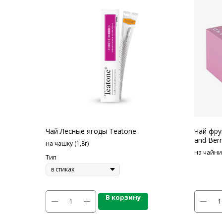
Чай Лесные ягоды Teatone
Чай фру
and Berr
на чашку (1,8г)
на чайник
Тип
В корзину
КАТАЛОГ ПР