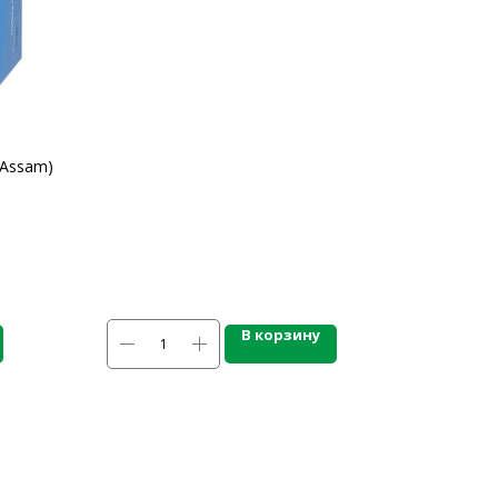
 Assam)
В корзину
ЛЕЗНАЯ ИНФОРМАЦИЯ
нды
омпании
рудничество
ата и Доставка