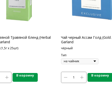
вяной Травяной бленд (Herbal
Чай черный Ассам Голд (Gold
arland
Garland
(1,5г х 25шт)
чёрный
Тип
В корзину
В корзину
ОДУКЦИИ
СПЕЦПРЕДЛОЖЕНИЯ
ПО
АКЦИИ
Бре
пы, Основы
Для HoReCa
О К
ия
Для Retail
Сот
а
Автоматизация
Опл