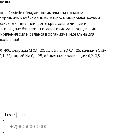
 воды.
ода Cristelle обладает оптимальным составом
т организм необходимыми макро- и микроэлементами.
роисхождению отличается кристально чистым и
 в изящные бутылки от итальянских мастеров дизайна.
новления сил и баланса в организме. Идеальна для
вольствия!
400, хлориды Cl 0,1–20, сульфаты SO 0,1–25, кальций Ca2+
0,1–20,натрий Na 0,1–25, общая минерализация: 0,2–0,5 г/л,
Телефон