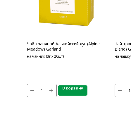
Чай травяной Альпийский луг (Alpine
Чай тра
Meadow) Garland
Blend) G
на чайник (3г х 20шт)
на чашку 
В корзину
КАТАЛОГ ПР
Напитки
Кордиалы, Сиро
КОНТАКТЫ
Продукты питан
Столовая посуд
Ждём Вас в выставочном зале
Инвентарь