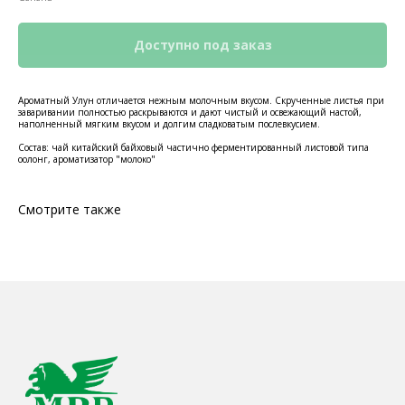
Ароматный Улун отличается нежным молочным вкусом. Скрученные листья при
заваривании полностью раскрываются и дают чистый и освежающий настой,
наполненный мягким вкусом и долгим сладковатым послевкусием.
Состав: чай китайский байховый частично ферментированный листовой типа
оолонг, ароматизатор "молоко"
Смотрите также
КОНТАКТЫ
Ждём Вас в выставочном зале
г. Калининград, ул. Дзержинского, д. 125
777-987
mbr@mbr.ltd