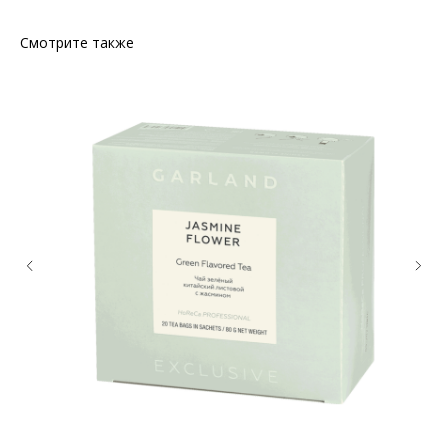
Смотрите также
КОНТАКТЫ
Ждём Вас в выставочном зале
г. Калининград, ул. Дзержинского, д. 125
777-987
mbr@mbr.ltd