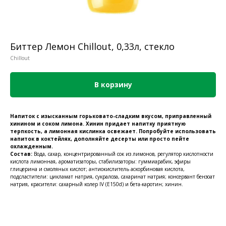
Биттер Лемон Chillout, 0,33л, стекло
Chillout
В корзину
Напиток с изысканным горьковато-сладким вкусом, приправленный
хинином и соком лимона. Хинин придает напитку приятную
терпкость, а лимонная кислинка освежает. Попробуйте использовать
напиток в коктейлях, дополняйте десерты или просто пейте
охлажденным.
Состав:
Вода, сахар, концентрированный сок из лимонов, регулятор кислотности
кислота лимонная, ароматизаторы, стабилизаторы: гуммиарабик, эфиры
глицерина и смоляных кислот; антиокислитель аскорбиновая кислота,
подсластители: цикламат натрия, сукралоза, сахаринат натрия; консервант бензоат
натрия, красители: сахарный колер IV (Е150d) и бета-каротин; хинин.