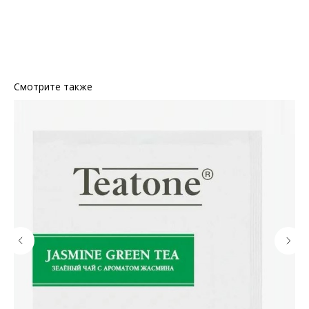
Смотрите также
КОНТАКТЫ
Ждём Вас в выставочном зале
г. Калининград, ул. Дзержинского, д. 125
777-987
mbr@mbr.ltd