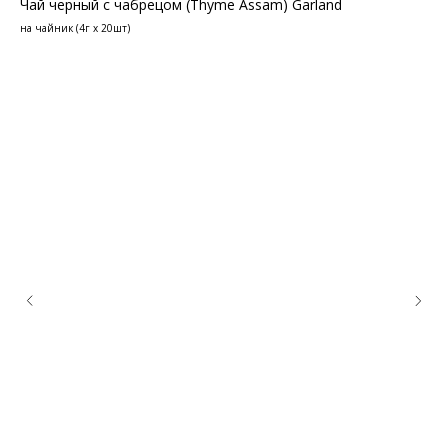
Чай черный с чабрецом (Thyme Assam) Garland
на чайник (4г х 20шт)
КОНТАКТЫ
Ждём Вас в выставочном зале
г. Калининград, ул. Дзержинского, д. 125
777-987
mbr@mbr.ltd
Ча