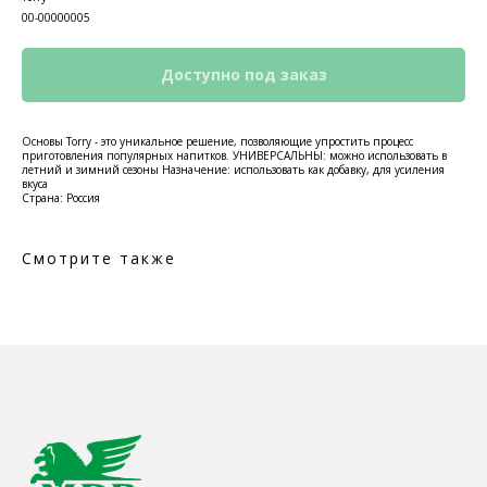
00-00000005
Основы Torry - это уникальное решение, позволяющие упростить процесс
приготовления популярных напитков. УНИВЕРСАЛЬНЫ: можно использовать в
летний и зимний сезоны Назначение: использовать как добавку, для усиления
вкуса
Страна: Россия
Смотрите также
КОНТАКТЫ
Ждём Вас в выставочном зале
г. Калининград, ул. Дзержинского, д. 125
777-987
mbr@mbr.ltd