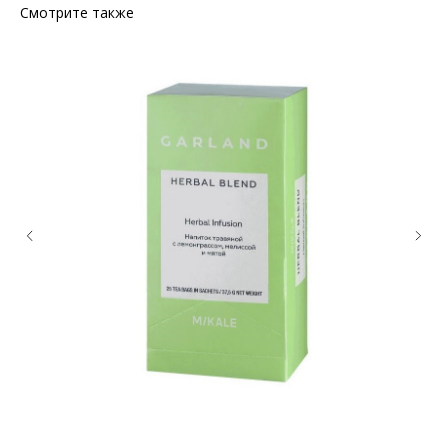
Смотрите также
КОНТАКТЫ
Ждём Вас в выставочном зале
г. Калининград, ул. Дзержинского, д. 125
777-987
mbr@mbr.ltd