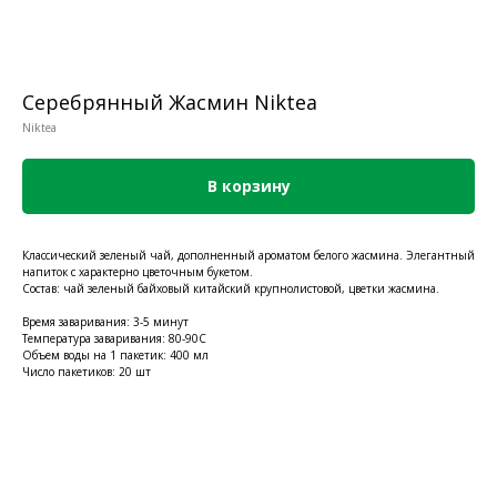
Серебрянный Жасмин Niktea
Niktea
В корзину
Классический зеленый чай, дополненный ароматом белого жасмина. Элегантный
напиток с характерно цветочным букетом.
Состав: чай зеленый байховый китайский крупнолистовой, цветки жасмина.
Время заваривания: 3-5 минут
Температура заваривания: 80-90C
Объем воды на 1 пакетик: 400 мл
Число пакетиков: 20 шт