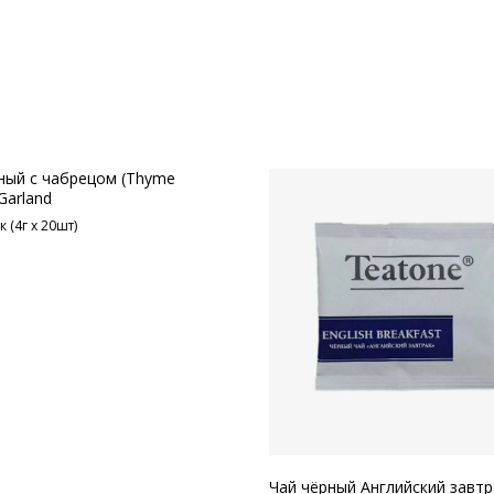
ный с чабрецом (Thyme
Garland
 (4г х 20шт)
Чай чёрный Английский завтр