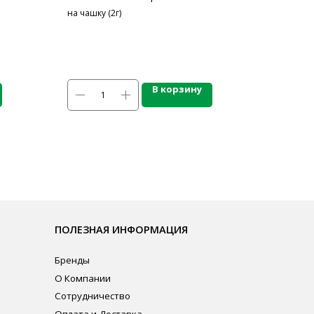
на чашку (2г)
В корзину
ЛЕЗНАЯ ИНФОРМАЦИЯ
нды
омпании
рудничество
ата и Доставка
личная оферта
итика конфиденциальности
ласие на обработку персональных данных