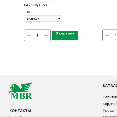
на чашку (1,8г)
Тип
В корзину
КАТАЛОГ ПР
Напитки
Кордиалы, Сиро
КОНТАКТЫ
Продукты питан
Столовая посуд
Ждём Вас в выставочном зале
Инвентарь
г. Калининград, ул. Дзержинского, д. 125
Звуковое обору
777-987
Оборудование
mbr@mbr.ltd
Мебель из нерж
Профессиональ
Одноразовая по