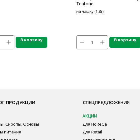
Teatone
на чашку (1,8г)
В корзину
В корзину
ОДУКЦИИ
СПЕЦПРЕДЛОЖЕНИЯ
ПО
АКЦИИ
Бре
пы, Основы
Для HoReCa
О К
ия
Для Retail
Сот
а
Автоматизация
Опл
дование
Пуб
Пол
Сог
авеющей стали
ная химия
суда и упаковка