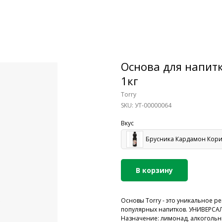
Основа для напит
1кг
Torry
SKU:
УТ-00000064
Вкус
Брусника Кардамон Кор
В корзину
Основы Torry - это уникальное 
популярных напитков. УНИВЕРСАЛ
Назначение: лимонад, алкогольн