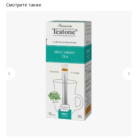
Смотрите также
КОНТАКТЫ
Ждём Вас в выставочном зале
г. Калининград, ул. Дзержинского, д. 125
777-987
mbr@mbr.ltd