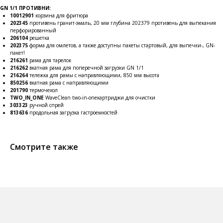
GN 1/1 ПРОТИВНИ:
Публичная оферта
10012901
корзина для фритюра
202345
противень гранит-эмаль, 20 мм глубина 202379 противень для выпекания
Политика конфиденциальности
перфорированный
Согласие на обработку персональных
206104
решетка
данных
202375
форма для омлетов, а также доступны пакеты стартовый, для выпечки-, GN-
пакет!
216261
рама для тарелок
216262
вкатная рама для поперечной загрузки GN 1/1
216264
тележка для рамы с направляющими, 850 мм высота
850256
вкатная рама с направляющими
201790
термочехол
TWO_IN_ONE
WaveClean two-in-oneкартриджи для очистки
303323
ручной спрей
813636
продольная загрузка гастроемкостей
Смотрите также