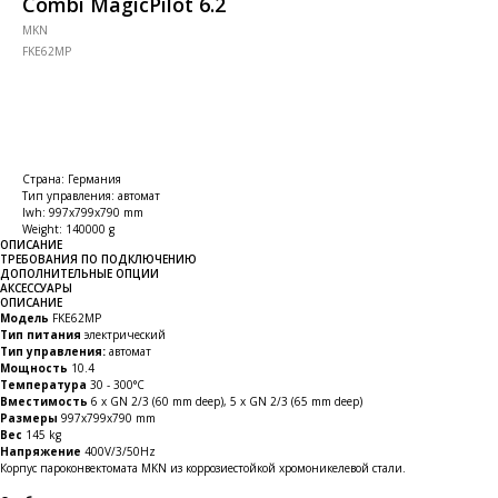
Combi MagicPilot 6.2
MKN
FKE62MP
Страна: Германия
Тип управления: автомат
lwh: 997x799x790 mm
Weight: 140000 g
ОПИСАНИЕ
ТРЕБОВАНИЯ ПО ПОДКЛЮЧЕНИЮ
ДОПОЛНИТЕЛЬНЫЕ ОПЦИИ
АКСЕССУАРЫ
ОПИСАНИЕ
Модель
FKE62MP
Тип питания
электрический
Тип управления:
автомат
Мощность
10.4
Температура
30 - 300°C
Вместимость
6 x GN 2/3 (60 mm deep), 5 x GN 2/3 (65 mm deep)
Размеры
997x799x790 mm
Вес
145 kg
Напряжение
400V/3/50Hz
Корпус пароконвектомата MKN из коррозиестойкой хромоникелевой стали.