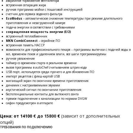
аварийное торможение вентилятора
встроенная сепарация жира
ручная программа мойки с пошаговой инструкцией
счетчик для сервиса водяного фильтра
EcoModus
– автоматическое снижение температуры при режиме длительного
приготовления и незагруженной камере
подача энергии в соответствии с требованиями
сокращенная мощность энергии (Е/2)
встроенный теплообменник
MKN CombiConnect
– серийное ПО
встроенная память НАССР
возможности для профессионального пекаря – программы выпечки с подачей воды в
мл, временем покоя и удалением влаги, все шаги программируемы
ручное увлажнение
таймер со временем старта в реальном времени
вызов программы в autoChef считыванием штрих-кода
USB порт, используется среди прочего и для обновления ПО
импорт рецептов c флеш-картой USB
мигающий экран по окончнии времени приготовления
динамик с настраиваемыми звуками
акустический сигнал по окончании приготовления
беспотенциальные контакты для вытяжного зонта
прямое подключение к канализации по нормам DVGW
сифон предусмотрен в аппарате
Цена: от 14100
€
до 15800
€
(зависит от дополнительных
опций)
ТРЕБОВАНИЯ ПО ПОДКЛЮЧЕНИЮ