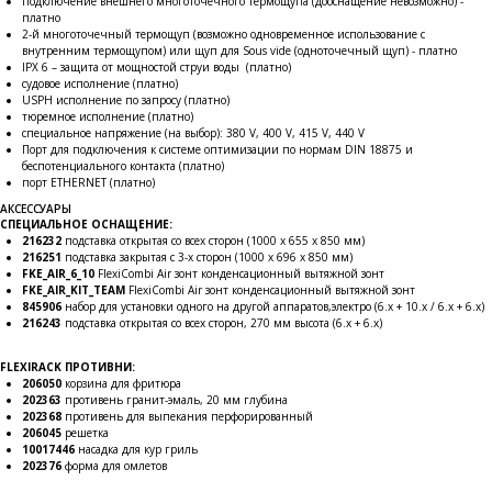
подключение внешнего многоточечного термощупа (дооснащение невозможно) -
Оборудование
платно
Мебель из нержавеющей стали
2-й многоточечный термощуп (возможно одновременное использование с
внутренним термощупом) или щуп для Sous vide (одноточечный щуп) - платно
Профессиональная химия
IPX 6 – защита от мощностой струи воды (платно)
судовое исполнение (платно)
Одноразовая посуда и упаковка
USPH исполнение по запросу (платно)
тюремное исполнение (платно)
специальное напряжение (на выбор): 380 V, 400 V, 415 V, 440 V
СПЕЦПРЕДЛОЖЕНИЯ
Порт для подключения к системе оптимизации по нормам DIN 18875 и
беспотенциального контакта (платно)
порт ETHERNET (платно)
АКЦИИ
АКСЕССУАРЫ
Для HoReCa
СПЕЦИАЛЬНОЕ ОСНАЩЕНИЕ:
Для Retail
216232
подставка открытая со всех сторон (1000 x 655 x 850 мм)
216251
подставка закрытая с 3-х сторон (1000 x 696 x 850 мм)
Автоматизация
FKE_AIR_6_10
FlexiCombi Air зонт конденсационный вытяжной зонт
FKE_AIR_KIT_TEAM
FlexiCombi Air зонт конденсационный вытяжной зонт
845906
набор для установки одного на другой аппаратов,электро (6.x + 10.x / 6.x + 6.x)
216243
подставка открытая со всех сторон, 270 мм высота (6.x + 6.x)
ПОЛЕЗНАЯ ИНФОРМАЦИЯ
FLEXIRACK ПРОТИВНИ:
206050
корзина для фритюра
Бренды
202363
противень гранит-эмаль, 20 мм глубина
О Компании
202368
противень для выпекания перфорированный
206045
решетка
Сотрудничество
10017446
насадка для кур гриль
Оплата и Доставка
202376
форма для омлетов