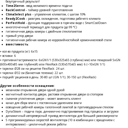
безупречный результат!
Time2Serve
– ввод желаемого времени подачи
RackControl
– таймер уровней приготовления
ClimaSelect plus
– управление климатом, с шагом 10%
Ready2Cook
– разогрев, охлаждение, подготовка рабочего климата
PerfectHold
– функция поддержания в горячем виде с SmartCoolDown
многоточечный термощуп для продукта (до 99 °C)
гигиеничная дверь камеры с двойным стеклопакетом
правый упор двери
гигиеничная рабочая камера из коррозийностойкой хромоникелевой стали
вместимость
:
+ кол-во продукта (кг): 6х15
+ вставки: 6
+ противни/гастроемкости: 6xGN1/1 (530х325х65 (глубина) мм) или пекарский 5xGN
(600х400х85 мм глубиной) или FlexiRack (530х570х65 мм): 6 (~10хGN 1/1)
+ тарелки
Ø
28 см на решетке FlexiRack: 24 шт.
+ тарелки
Ø
32 см (банкетная тележка): 22 шт.
+ порций/ рационов в день: 30-80 шт (GN 1/1); 30-150 шт (FlexiRack)
Другие особенности оснащения:
механизм открывания двери одной рукой
магнитный контактор двери, растовое открывание двери со стопором
съемное уплотнение двери – может заменить клиент
канал для сбора влаги с постоянным удалением влаги
освещение рабочей камеры галогенной лампой за противоударным стеклом
DynaSteam – подача пара, динамично подстраиваемая под процессы и загрузки
динамичный автореверсный привод вентилятора для большей равномерности
5 программируемых скоростей вентилятора (10 в комбинации с вращением с
интервалами) – цикличный режим работы