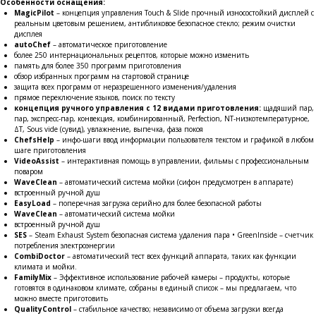
Особенности оснащения:
MagicPilot
– концепция управления Touch & Slide прочный износостойкий дисплей с
реальным цветовым решением, антибликовое безопасное стекло; режим очистки
дисплея
autoChef
– автоматическое приготовление
более 250 интернациональных рецептов, которые можно изменить
память для более 350 программ приготовления
обзор избранных программ на стартовой странице
защита всех программ от неразрешенного изменения/удаления
прямое переключение языков, поиск по тексту
концепция ручного управления с 12 видами приготовления:
щадяший пар,
пар, экспресс-пар, конвекция, комбинированный, Perfection, NT-низкотемпературное,
ΔT, Sous vide (сувид), увлажнение, выпечка, фаза покоя
ChefsHelp
– инфо-шаги ввод информации пользователя текстом и графикой в любом
шаге приготовления
VideoAssist
– интерактивная помощь в управлении, фильмы с профессиональным
поваром
WaveClean
– автоматический система мойки (cифон предусмотрен в аппарате)
встроенный ручной душ
EasyLoad
– поперечная загрузка серийно для более безопасной работы
WaveClean
– автоматический система мойки
встроенный ручной душ
SES
– Steam Exhaust System безопасная система удаления пара • GreenInside – счетчик
потребления электроэнергии
CombiDoctor
– автоматический тест всех функций аппарата, таких как функции
климата и мойки.
FamilyMix
– Эффективное использование рабочей камеры – продукты, которые
готовятся в одинаковом климате, собраны в единый список – мы предлагаем, что
можно вместе приготовить
QualityControl
– стабильное качество; независимо от объема загрузки всегда