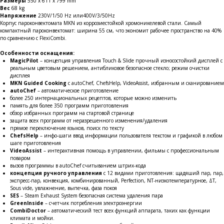
Размеры
550 x 611 x 799 mm
Вес
68 kg
Напряжение
230V/1/50 Hz или400V/3/50Hz
Корпус пароконвектомата MKN из коррозиестойкой хромоникелевой стали. Самый
компактный пароконвектомат: ширина 55 см, что экономит рабочее пространство на 40%
по сравнению с FlexiCombi.
Особенности оснащения:
MagicPilot
– концепция управления Touch & Slide прочный износостойкий дисплей с
реальным цветовым решением, антибликовое безопасное стекло; режим очистки
дисплея
MKN Guided Cooking
с autoChef, ChefsHelp, VideoAssist, избранным и сканированием
autoChef
– автоматическое приготовление
более 250 интернациональных рецептов, которые можно изменить
память для более 350 программ приготовления
обзор избранных программ на стартовой странице
защита всех программ от неразрешенного изменения/удаления
прямое переключение языков, поиск по тексту
ChefsHelp
– инфо-шаги ввод информации пользователя текстом и графикой в любом
шаге приготовления
VideoAssist
– интерактивная помощь в управлении, фильмы с профессиональным
поваром
вызов программы в autoChef считыванием штрих-кода
концепция ручного управления
с 12 видами приготовления: щадяший пар, пар,
экспресс-пар, конвекция, комбинированный, Perfection, NT-низкотемпературное, ΔT,
Sous vide, увлажнение, выпечка, фаза покоя
SES
– Steam Exhaust System безопасная система удаления пара
GreenInside
– счетчик потребления электроэнергии
CombiDoctor
– автоматический тест всех функций аппарата, таких как функции
климата и мойки.