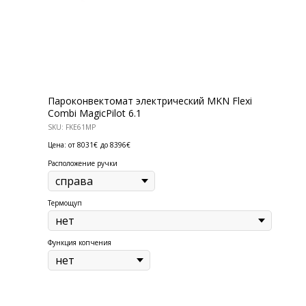
Пароконвектомат электрический MKN Flexi
Combi MagicPilot 6.1
SKU:
FKE61MP
Цена: от 8031€
до 8396€
Расположение ручки
Термощуп
Функция копчения