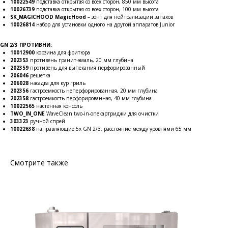
10022549
подставка открытая со всех сторон, 850 мм высота
10026739
подставка открытая со всех сторон, 100 мм высота
SK_MAGICHOOD MagicHood
– зонт для нейтрализации запахов
10026814
набор для установки одного на другой аппаратов Junior
GN 2/3 ПРОТИВНИ:
10012900
корзина для фритюра
202353
противень гранит-эмаль, 20 мм глубина
202359
противень для выпекания перфорированный
206046
решетка
206028
насадка для кур гриль
202356
гастроемкость неперфорированная, 20 мм глубина
202358
гастроемкость перфорированная, 40 мм глубина
10022565
настенная консоль
TWO_IN_ONE
WaveClean two-in-oneкартриджи для очистки
303323
ручной спрей
10022638
направляющие 5x GN 2/3, расстояние между уровнями 65 мм
Смотрите также