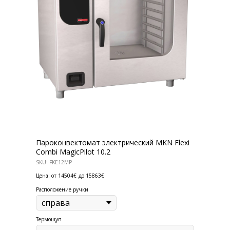
Пароконвектомат электрический MKN Flexi
Combi MagicPilot 10.2
КОНТАКТЫ
SKU:
FKE12MP
Ждём Вас в выставочном зале
Цена: от 14504€
до 15863€
Расположение ручки
г. Калининград, ул. Дзержинского, д. 125
777-987
mbr@mbr.ltd
Термощуп