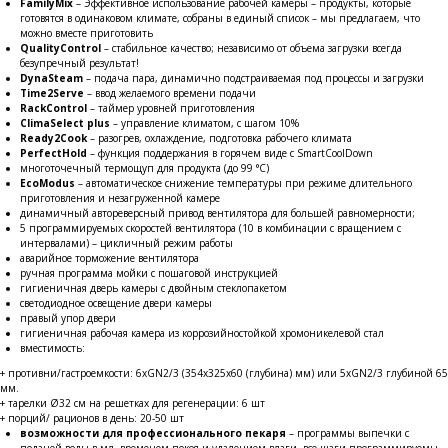
FamilyMix
– Эффективное использование рабочей камеры – продукты, которые
готовятся в одинаковом климате, собраны в единый список – мы предлагаем, что
можно вместе приготовить
QualityControl
– стабильное качество; независимо от объема загрузки всегда
безупречный результат!
DynaSteam
– подача пара, динамично подстраиваемая под процессы и загрузки
Time2Serve
– ввод желаемого времени подачи
RackControl
– таймер уровней приготовления
ClimaSelect plus
– управление климатом, с шагом 10%
Ready2Cook
– разогрев, охлаждение, подготовка рабочего климата
PerfectHold
– функция поддержания в горячем виде с SmartCoolDown
многоточечный термощуп для продукта (до 99 °C)
EcoModus
– автоматическое снижение температуры при режиме длительного
приготовления и незагруженной камере
динамичный автореверсный привод вентилятора для большей равномерности;
5 программируемых скоростей вентилятора (10 в комбинации с вращением с
интервалами) – цикличный режим работы
аварийное торможение вентилятора
ручная программа мойки с пошаговой инструкцией
гигиеничная дверь камеры с двойным стеклопакетом
светодиодное освещение двери камеры
правый упор двери
гигиеничная рабочая камера из коррозийностойкой хромоникелевой стал
вместимость:
+ противни/гастроемкости: 6xGN2/3 (354х325х60 (глубина) мм) или 5xGN2/3 глубиной 65
мм.
+ тарелки
Ø
32 см на решетках для регенерации: 6 шт
+ порций/ рационов в день: 20-50 шт
возможности для профессионального пекаря
– программы выпечки с