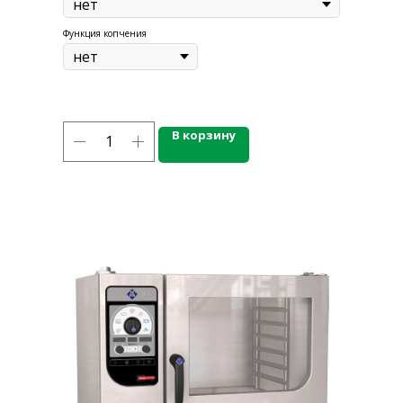
Функция копчения
КАТАЛОГ ПРОДУКЦИИ
Напитки
В корзину
Кордиалы, Сиропы, Основы
Продукты питания
Столовая посуда
Инвентарь
Звуковое оборудование
Оборудование
Мебель из нержавеющей стали
Профессиональная химия
Одноразовая посуда и упаковка
СПЕЦПРЕДЛОЖЕНИЯ