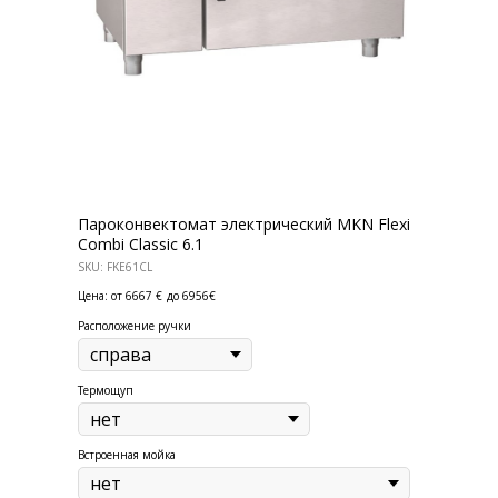
АКЦИИ
Для HoReCa
Для Retail
Автоматизация
ПОЛЕЗНАЯ ИНФОРМАЦИЯ
Бренды
Пароконвектомат электрический MKN Flexi
О Компании
Combi Classic 6.1
Сотрудничество
SKU:
FKE61CL
Оплата и Доставка
Цена: от 6667 €
до 6956€
Расположение ручки
Публичная оферта
Политика конфиденциальности
Термощуп
Согласие на обработку персональных
данных
Встроенная мойка