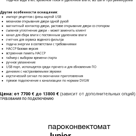
подачей воды в мл, временем покоя и удалением влаги, все шаги программируемы
Другие особенности оснащения:
импорт рецептов с флеш-картой USB
механизм открывания двери одной рукой
магнитный контактор двери, растовое открывание двери со стопором
съемное уплотнение двери – может заменить клиент
канал для сбора влаги с постоянным удалением влаги
счетчик для сервиса водяного фильтра
подача энергии в соответствии с требованиями
НАССР базовая версия
встроенная память НАССР
таймер с выбором времени старта
ручное увлажнение
USB порт, используется среди прочего и для обновления ПО
динамик с настраиваемыми звуками
акустический сигнал по окончании приготовления
прямое подключение к канализации по нормам DVGW
Цена: от 7700
€
до 13800
€
(зависит от дополнительных опций)
ТРЕБОВАНИЯ ПО ПОДКЛЮЧЕНИЮ