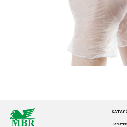
КАТАЛОГ ПР
Напитки
Кордиалы, Сиро
КОНТАКТЫ
Продукты питан
Столовая посуд
Ждём Вас в выставочном зале
Инвентарь