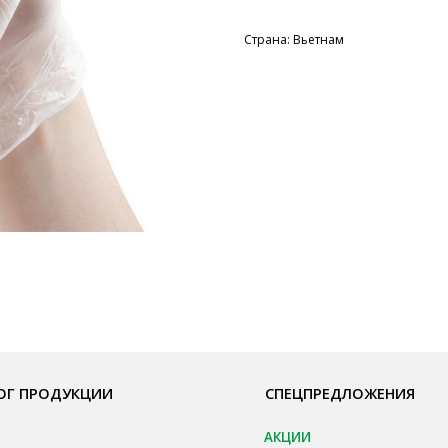
Страна: Вьетнам
ОДУКЦИИ
СПЕЦПРЕДЛОЖЕНИЯ
ПО
АКЦИИ
Бре
пы, Основы
Для HoReCa
О К
ия
Для Retail
Сот
а
Автоматизация
Опл