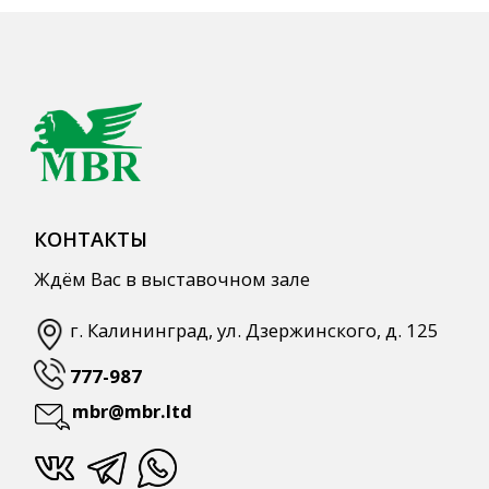
mbr@mbr.ltd
КАТАЛОГ ПРОДУКЦИИ
Напитки
Кордиалы, Сиропы, Основы
Продукты питания
Столовая посуда
Инвентарь
Звуковое оборудование
Оборудование
Мебель из нержавеющей стали
Профессиональная химия
Одноразовая посуда и упаковка