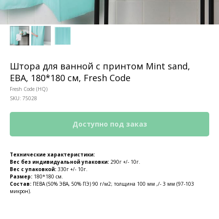
Штора для ванной с принтом Mint sand,
ЕВА, 180*180 см, Fresh Code
Fresh Code (HQ)
SKU:
75028
Технические характеристики:
Вес без индивидуальной упаковки:
290г +/- 10г.
Вес с упаковкой:
330г +/- 10г.
КОНТАКТЫ
Размер:
180*180 см.
Ждём Вас в выставочном зале
Состав:
ПЕВА (50% ЭВА, 50% ПЭ) 90 г/м2; толщина 100 мм ,/- 3 мм (97-103
микрон).
г. Калининград, ул. Дзержинского, д. 125
777-987