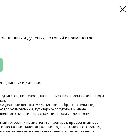
ов, ванных и душевых, готовый к применению
тов, ванных и душевых,
, унитазов, писсуаров, ванн (за исключением акриловых) и
лов.
е и деловые центры, медицинские, образовательные,
-оздоровительные, культурно-досуговые и иные
твенного питания, предприятия промышленности,
ный готовый к применению препарат, прозрачный без
 известковых налётов, ржавых подтёков, мочевого камня,
стых загрязнений на нержавеющей и хромированной