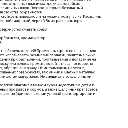
аните, отдельных пластиках, др. кислотостойких
жплиточных швов. Пожаро- и взрывобезопасный.
я свойства сохраняются.
 стойкость поверхности на незаметном участке! Распылить
енной салфеткой, через 3-5мин растереть (при
верхностей смывать сразу!
карбокислат, ароматизатор.
С.
сно! Беречь от детей! Применять строго по назначению
те использовать резиновые перчатки, защитные очки/
дыхания при распылении, проглатывания и попадания на
а кожу или волосы промыть водой, в глаза – осторожно
, обратиться к врачу.
Не использовать на чугуне,
кованных поверхностях, алюминии и цветных металлах,
 к кислотам материалах! Не смешивать со щелочными
водской упаковке в тёмном сухом недоступном детям и
евых продуктов и кормов, а также щелочных препаратов.
готовления (при соблюдении условий транспортировки и