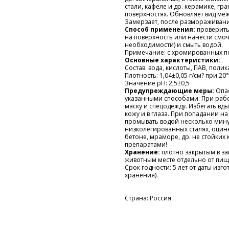
стали, кафеле и др. керамике, гр
поверхностях. Обновляет вид ме
Замерзает, после размораживани
Способ применения:
проверить
на поверхность или нанести смоч
необходимости) и смыть водой.
Примечание: с хромированных по
Основные характеристики:
Состав: вода, кислоты, ПАВ, поли
Плотность: 1,04±0,05 г/см? при 20°
Значение pH: 2,5±0,5
Предупреждающие меры:
Опа
указанными способами. При рабо
маску и спецодежду. Избегать в
кожу и в глаза. При попадании н
промывать водой несколько минут
низколегированных сталях, оцин
бетоне, мраморе, др. не стойких
препаратами!
Хранение:
плотно закрытым в за
животным месте отдельно от пищ
Срок годности: 5 лет от даты из
хранения).
Страна: Россия