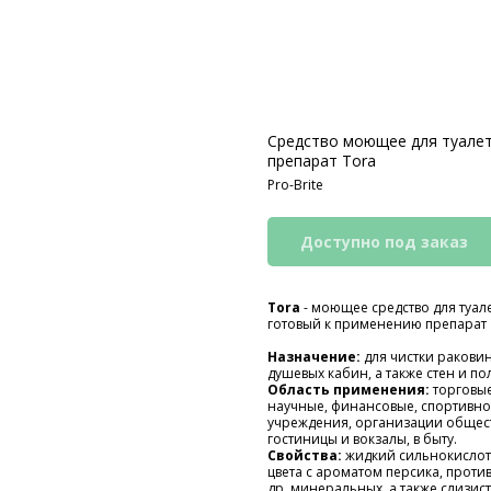
Средство моющее для туалет
препарат Tora
Pro-Brite
Tora
- моющее средство для туале
готовый к применению препарат
Назначение:
для чистки раковин
душевых кабин, а также стен и по
Область применения:
торговы
научные, финансовые, спортивно
учреждения, организации общес
гостиницы и вокзалы, в быту.
Свойства:
жидкий сильнокислот
цвета с ароматом персика, против
др. минеральных, а также слизи