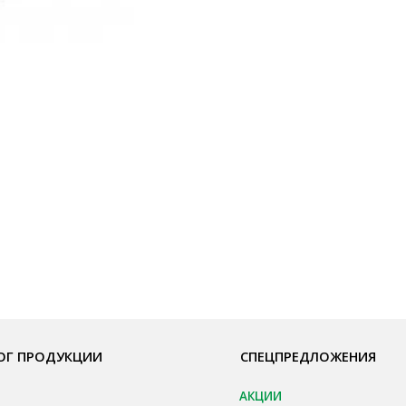
ОДУКЦИИ
СПЕЦПРЕДЛОЖЕНИЯ
ПО
АКЦИИ
Бре
пы, Основы
Для HoReCa
О К
ия
Для Retail
Сот
а
Автоматизация
Опл