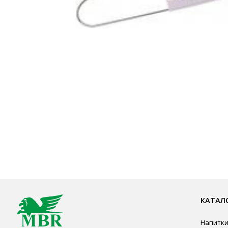
КАТАЛОГ ПР
Напитки
Кордиалы, Сиро
КОНТАКТЫ
Продукты питан
Столовая посуд
Ждём Вас в выставочном зале
Инвентарь