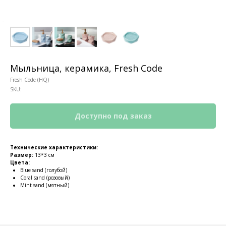
Мыльница, керамика, Fresh Code
Fresh Code (HQ)
SKU:
Технические характеристики:
Размер:
13*3 см
Цвета:
КОНТАКТЫ
Blue sand (голубой)
Coral sand (розовый)
Ждём Вас в выставочном зале
Mint sand (мятный)
г. Калининград, ул. Дзержинского, д. 125
777-987